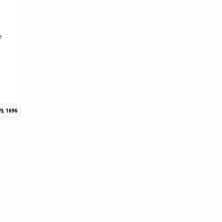
e
1696