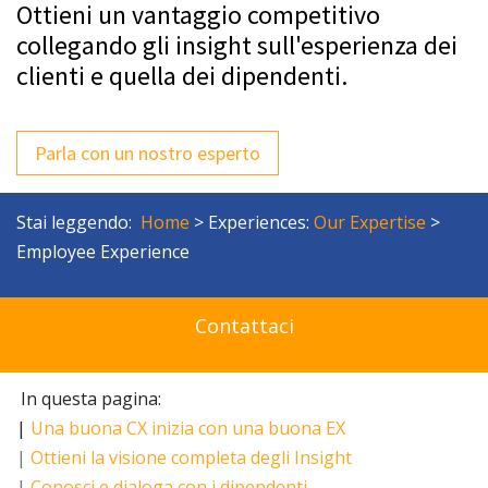
Ottieni un vantaggio competitivo
collegando gli insight sull'esperienza dei
clienti e quella dei dipendenti.
Parla con un nostro esperto​
Stai leggendo:
Home
> Experiences:
Our Expertise
>
Employee Experience
Contattaci
In questa pagina:
|
Una buona CX inizia con una buona EX
|
Ottieni la visione completa degli Insight
|
Conosci e dialoga con i dipendenti