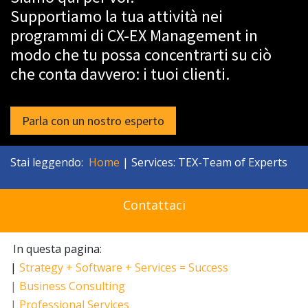
Supportiamo la tua attività nei
programmi di CX-EX Management in
modo che tu possa concentrarti su ciò
che conta davvero: i tuoi clienti.
Parla con un nostro esperto
Stai leggendo:
Home
| Services: TEX-Team of Experts
Contattaci
In questa pagina:
|
Strategy + Software + Services = Success
|
Business Consulting
|
Professional Services