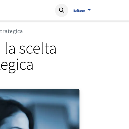
About
Resources
Contact
Italiano
strategica
 la scelta
tegica